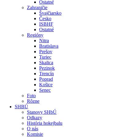
Ostatné
Zahraničie
Švajčiarsko
Česko
ISBHF
Ostatné
Regióny
Nitra
Bratislava
Prešov
Turiec
Skalica
Pezinok
Trencín
Poprad
Košice
Senec
Foto
Rôzne
SHBÚ
Stanovy SHbÚ
Odkazy
História hokejbalu
O nás
Komisie