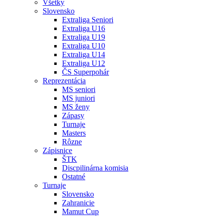
Všetky
Slovensko
Extraliga Seniori
Extraliga U16
Extraliga U19
Extraliga U10
Extraliga U14
Extraliga U12
ČS Superpohár
Reprezentácia
MS seniori
MS juniori
MS ženy
Zápasy
Turnaje
Masters
Rôzne
Zápisnice
ŠTK
Discpilinárna komisia
Ostatné
Turnaje
Slovensko
Zahranicie
Mamut Cup