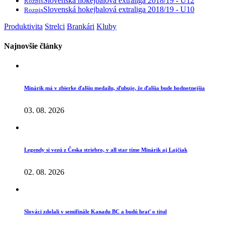
Slovenská hokejbalová extraliga 2018/19 - U12
Rozpis
Slovenská hokejbalová extraliga 2018/19 - U10
Rozpis
Produktivita
Strelci
Brankári
Kluby
Najnovšie články
Minárik má v zbierke ďalšiu medailu, sľubuje, že ďalšia bude hodnotnejšia
03. 08. 2026
Legendy si vezú z Česka striebro, v all star tíme Minárik aj Lajčiak
02. 08. 2026
Slováci zdolali v semifinále Kanadu BC a budú hrať o titul