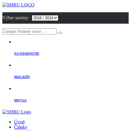
Výber sezóny:
NA STIAHNUTIE
MAGAZÍN
MSVVaS
Úvod
Články