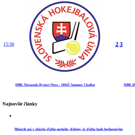
2
3
15:30
HBK Nitrianski Rytieri Nitra - SHbÚ Summer Challen
HBK Ho
Najnovšie články
Minárik má v zbierke ďalšiu medailu, sľubuje, že ďalšia bude hodnotnejšia