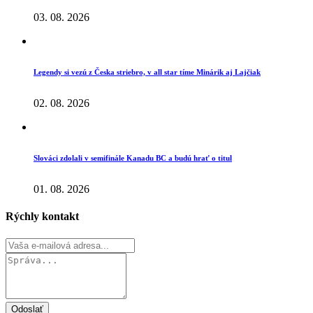
03. 08. 2026
Legendy si vezú z Česka striebro, v all star tíme Minárik aj Lajčiak
02. 08. 2026
Slováci zdolali v semifinále Kanadu BC a budú hrať o titul
01. 08. 2026
Rýchly kontakt
Odoslať