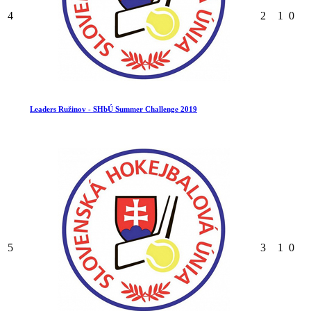
4
2
1
0
Leaders Ružinov - SHbÚ Summer Challenge 2019
5
3
1
0