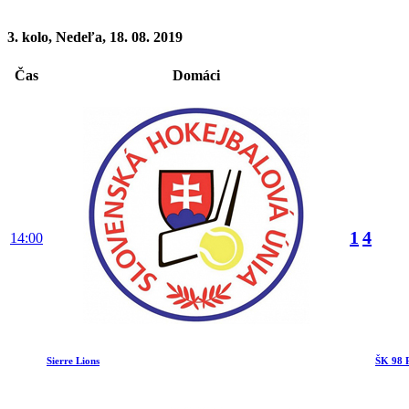
3. kolo, Nedeľa, 18. 08. 2019
Čas
Domáci
1
4
14:00
Sierre Lions
ŠK 98 