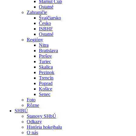
Mamut Cup
Ostatné
Zahraničie
Švajčiarsko
Česko
ISBHF
Ostatné
Regióny
Nitra
Bratislava
Prešov
Turiec
Skalica
Pezinok
Trencín
Poprad
Košice
Senec
Foto
Rôzne
SHBÚ
Stanovy SHbÚ
Odkazy
História hokejbalu
O nás