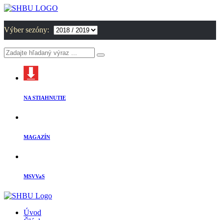
Výber sezóny:
NA STIAHNUTIE
MAGAZÍN
MSVVaS
Úvod