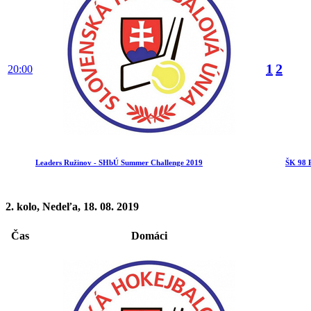
1
2
20:00
Leaders Ružinov - SHbÚ Summer Challenge 2019
ŠK 98 
2. kolo, Nedeľa, 18. 08. 2019
Čas
Domáci