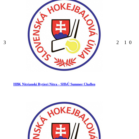
3
2
1
0
HBK Nitrianski Rytieri Nitra - SHbÚ Summer Challen