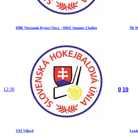
HBK Nitrianski Rytieri Nitra - SHbÚ Summer Challen
ŠK 9
0
10
12:30
VAS Villach
Lead