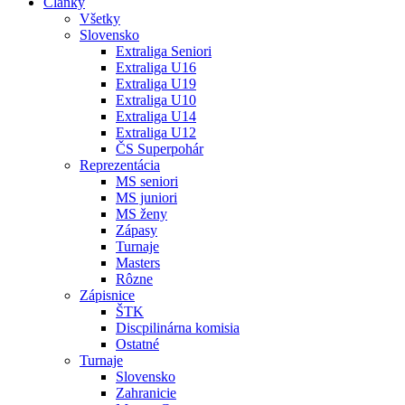
Články
Všetky
Slovensko
Extraliga Seniori
Extraliga U16
Extraliga U19
Extraliga U10
Extraliga U14
Extraliga U12
ČS Superpohár
Reprezentácia
MS seniori
MS juniori
MS ženy
Zápasy
Turnaje
Masters
Rôzne
Zápisnice
ŠTK
Discpilinárna komisia
Ostatné
Turnaje
Slovensko
Zahranicie