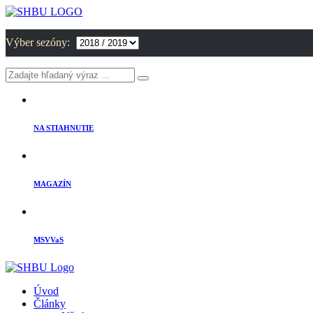
Výber sezóny:
NA STIAHNUTIE
MAGAZÍN
MSVVaS
Úvod
Články