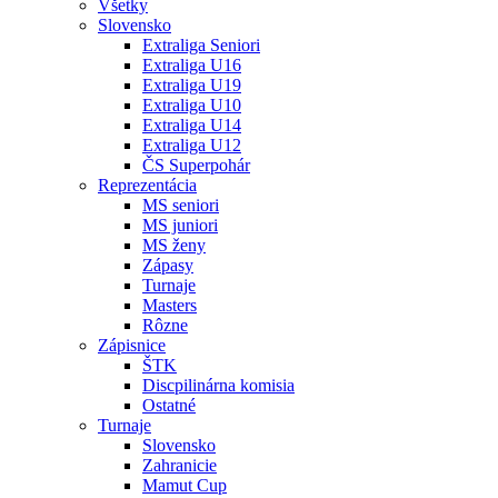
Všetky
Slovensko
Extraliga Seniori
Extraliga U16
Extraliga U19
Extraliga U10
Extraliga U14
Extraliga U12
ČS Superpohár
Reprezentácia
MS seniori
MS juniori
MS ženy
Zápasy
Turnaje
Masters
Rôzne
Zápisnice
ŠTK
Discpilinárna komisia
Ostatné
Turnaje
Slovensko
Zahranicie
Mamut Cup