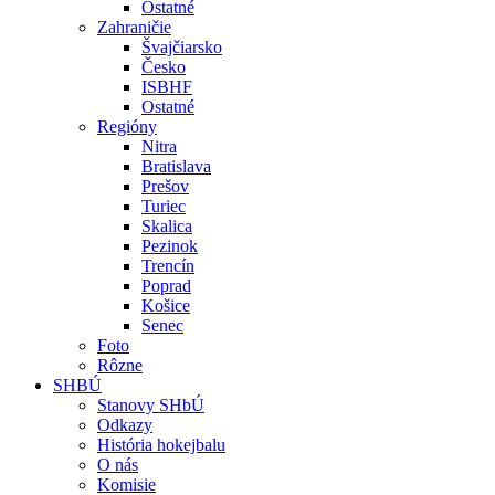
Ostatné
Zahraničie
Švajčiarsko
Česko
ISBHF
Ostatné
Regióny
Nitra
Bratislava
Prešov
Turiec
Skalica
Pezinok
Trencín
Poprad
Košice
Senec
Foto
Rôzne
SHBÚ
Stanovy SHbÚ
Odkazy
História hokejbalu
O nás
Komisie