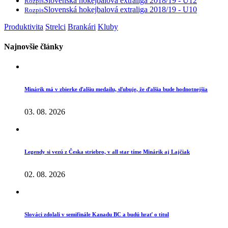
Slovenská hokejbalová extraliga 2018/19 - U12
Rozpis
Slovenská hokejbalová extraliga 2018/19 - U10
Rozpis
Produktivita
Strelci
Brankári
Kluby
Najnovšie články
Minárik má v zbierke ďalšiu medailu, sľubuje, že ďalšia bude hodnotnejšia
03. 08. 2026
Legendy si vezú z Česka striebro, v all star tíme Minárik aj Lajčiak
02. 08. 2026
Slováci zdolali v semifinále Kanadu BC a budú hrať o titul