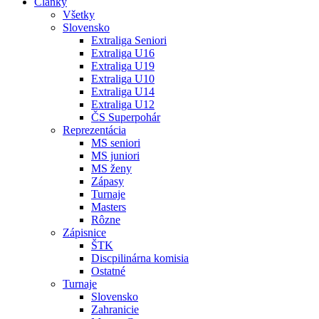
Články
Všetky
Slovensko
Extraliga Seniori
Extraliga U16
Extraliga U19
Extraliga U10
Extraliga U14
Extraliga U12
ČS Superpohár
Reprezentácia
MS seniori
MS juniori
MS ženy
Zápasy
Turnaje
Masters
Rôzne
Zápisnice
ŠTK
Discpilinárna komisia
Ostatné
Turnaje
Slovensko
Zahranicie