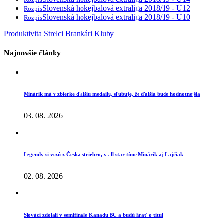
Slovenská hokejbalová extraliga 2018/19 - U12
Rozpis
Slovenská hokejbalová extraliga 2018/19 - U10
Rozpis
Produktivita
Strelci
Brankári
Kluby
Najnovšie články
Minárik má v zbierke ďalšiu medailu, sľubuje, že ďalšia bude hodnotnejšia
03. 08. 2026
Legendy si vezú z Česka striebro, v all star tíme Minárik aj Lajčiak
02. 08. 2026
Slováci zdolali v semifinále Kanadu BC a budú hrať o titul