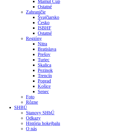
Mamut Cup
Ostatné
Zahraničie
Švajčiarsko
Česko
ISBHF
Ostatné
Regióny
Nitra
Bratislava
Prešov
Turiec
Skalica
Pezinok
Trencín
Poprad
Košice
Senec
Foto
Rôzne
SHBÚ
Stanovy SHbÚ
Odkazy
História hokejbalu
O nás