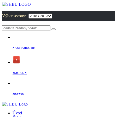
Výber sezóny:
NA STIAHNUTIE
MAGAZÍN
MSVVaS
Úvod