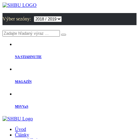
Výber sezóny:
NA STIAHNUTIE
MAGAZÍN
MSVVaS
Úvod
Články