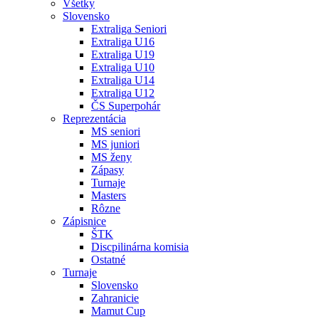
Všetky
Slovensko
Extraliga Seniori
Extraliga U16
Extraliga U19
Extraliga U10
Extraliga U14
Extraliga U12
ČS Superpohár
Reprezentácia
MS seniori
MS juniori
MS ženy
Zápasy
Turnaje
Masters
Rôzne
Zápisnice
ŠTK
Discpilinárna komisia
Ostatné
Turnaje
Slovensko
Zahranicie
Mamut Cup