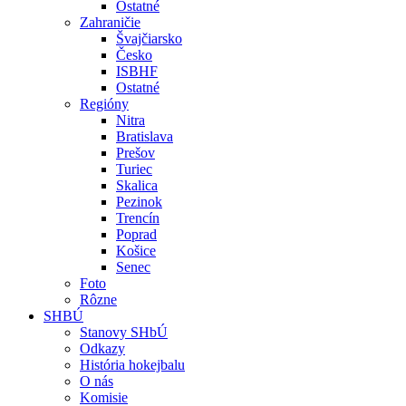
Ostatné
Zahraničie
Švajčiarsko
Česko
ISBHF
Ostatné
Regióny
Nitra
Bratislava
Prešov
Turiec
Skalica
Pezinok
Trencín
Poprad
Košice
Senec
Foto
Rôzne
SHBÚ
Stanovy SHbÚ
Odkazy
História hokejbalu
O nás
Komisie