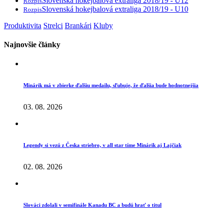
Slovenská hokejbalová extraliga 2018/19 - U12
Rozpis
Slovenská hokejbalová extraliga 2018/19 - U10
Rozpis
Produktivita
Strelci
Brankári
Kluby
Najnovšie články
Minárik má v zbierke ďalšiu medailu, sľubuje, že ďalšia bude hodnotnejšia
03. 08. 2026
Legendy si vezú z Česka striebro, v all star tíme Minárik aj Lajčiak
02. 08. 2026
Slováci zdolali v semifinále Kanadu BC a budú hrať o titul