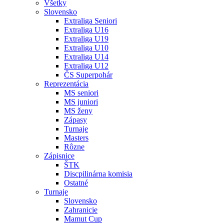
Všetky
Slovensko
Extraliga Seniori
Extraliga U16
Extraliga U19
Extraliga U10
Extraliga U14
Extraliga U12
ČS Superpohár
Reprezentácia
MS seniori
MS juniori
MS ženy
Zápasy
Turnaje
Masters
Rôzne
Zápisnice
ŠTK
Discpilinárna komisia
Ostatné
Turnaje
Slovensko
Zahranicie
Mamut Cup