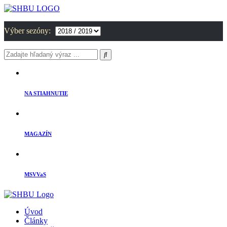
Výber sezóny:
NA STIAHNUTIE
MAGAZÍN
MSVVaS
Úvod
Články