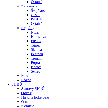
Ostatné
Zahraničie
Švajčiarsko
Česko
ISBHF
Ostatné
Regióny
Nitra
Bratislava
Prešov
Turiec
Skalica
Pezinok
Trencín
Poprad
Košice
Senec
Foto
Rôzne
SHBÚ
Stanovy SHbÚ
Odkazy
História hokejbalu
O nás
Komisie