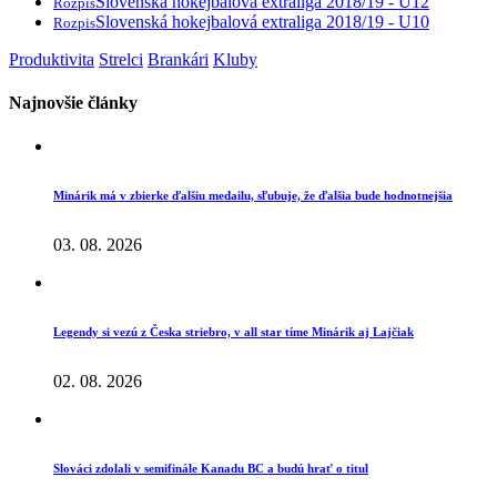
Slovenská hokejbalová extraliga 2018/19 - U12
Rozpis
Slovenská hokejbalová extraliga 2018/19 - U10
Rozpis
Produktivita
Strelci
Brankári
Kluby
Najnovšie články
Minárik má v zbierke ďalšiu medailu, sľubuje, že ďalšia bude hodnotnejšia
03. 08. 2026
Legendy si vezú z Česka striebro, v all star tíme Minárik aj Lajčiak
02. 08. 2026
Slováci zdolali v semifinále Kanadu BC a budú hrať o titul