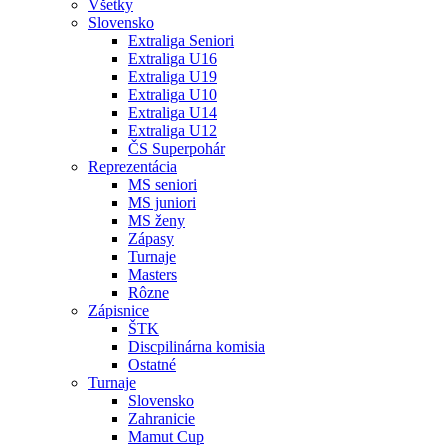
Všetky
Slovensko
Extraliga Seniori
Extraliga U16
Extraliga U19
Extraliga U10
Extraliga U14
Extraliga U12
ČS Superpohár
Reprezentácia
MS seniori
MS juniori
MS ženy
Zápasy
Turnaje
Masters
Rôzne
Zápisnice
ŠTK
Discpilinárna komisia
Ostatné
Turnaje
Slovensko
Zahranicie
Mamut Cup