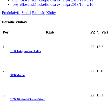
Slovenská hokejbalová extraliga 2018/19 - U12
Rozpis
Slovenská hokejbalová extraliga 2018/19 - U10
Rozpis
Produktivita
Strelci
Brankári
Kluby
Poradie klubov
Por.
Klub
PZ
V
VP
1
22
15
2
HBK hokejmarket Skalica
2
22
15
0
ŠKB Martin
3
22
11
1
HBK Nitrianski Rytieri Nitra