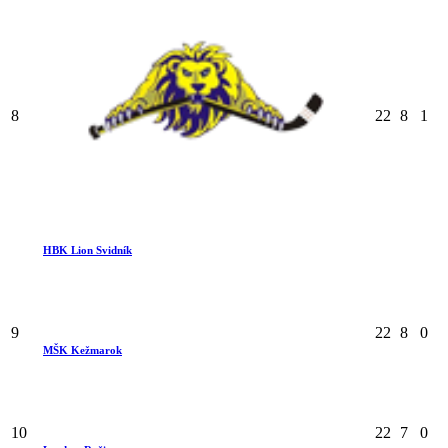
8
22
8
1
HBK Lion Svidník
9
22
8
0
MŠK Kežmarok
10
22
7
0