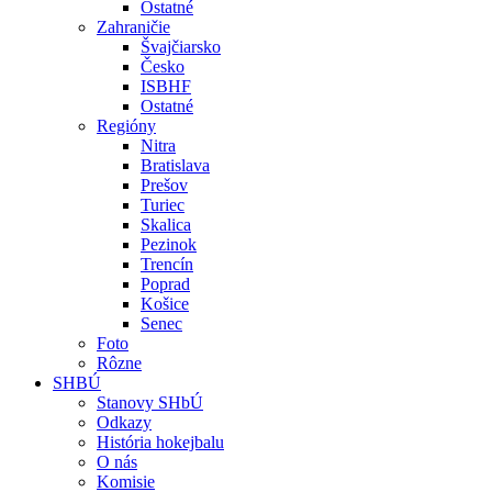
Ostatné
Zahraničie
Švajčiarsko
Česko
ISBHF
Ostatné
Regióny
Nitra
Bratislava
Prešov
Turiec
Skalica
Pezinok
Trencín
Poprad
Košice
Senec
Foto
Rôzne
SHBÚ
Stanovy SHbÚ
Odkazy
História hokejbalu
O nás
Komisie