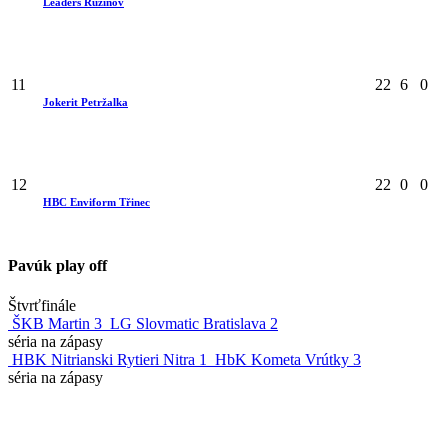
Leaders Ružinov
11
22
6
0
Jokerit Petržalka
12
22
0
0
HBC Enviform Třinec
Pavúk play off
Štvrťfinále
ŠKB Martin
3
LG Slovmatic Bratislava
2
séria na zápasy
HBK Nitrianski Rytieri Nitra
1
HbK Kometa Vrútky
3
séria na zápasy