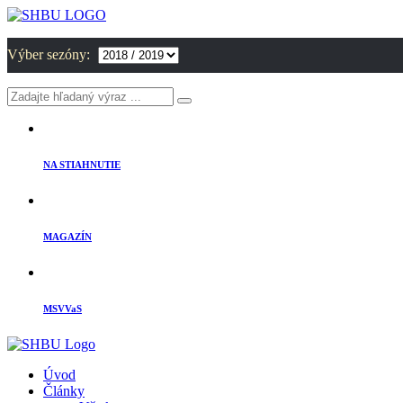
Výber sezóny:
NA STIAHNUTIE
MAGAZÍN
MSVVaS
Úvod
Články