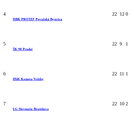
4
22
12
0
HBK PROTEF Považská Bystrica
5
22
9
1
ŠK 98 Pruské
6
22
11
1
HbK Kometa Vrútky
7
22
10
2
LG Slovmatic Bratislava