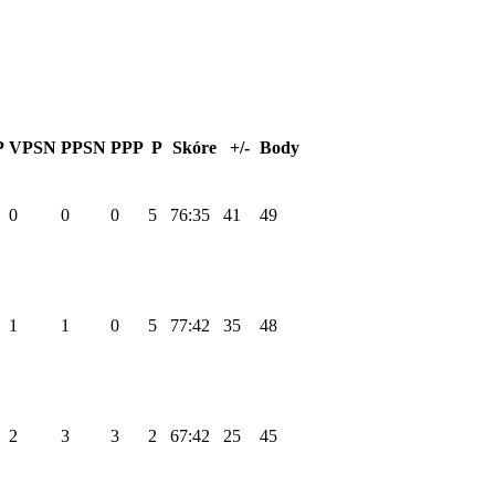
P
VPSN
PPSN
PPP
P
Skóre
+/-
Body
0
0
0
5
76:35
41
49
1
1
0
5
77:42
35
48
2
3
3
2
67:42
25
45