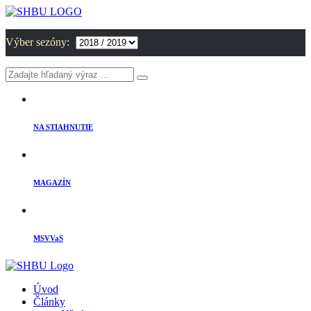
Výber sezóny:
NA STIAHNUTIE
MAGAZÍN
MSVVaS
Úvod
Články