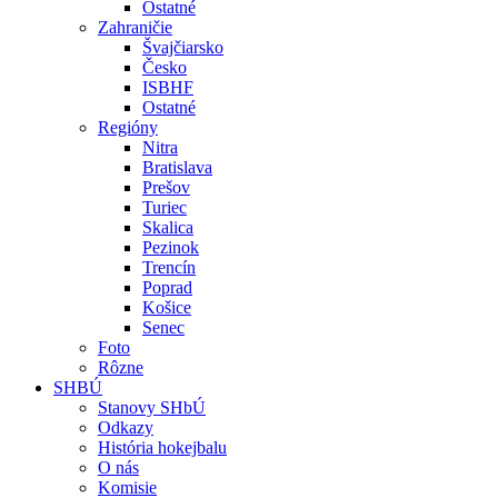
Ostatné
Zahraničie
Švajčiarsko
Česko
ISBHF
Ostatné
Regióny
Nitra
Bratislava
Prešov
Turiec
Skalica
Pezinok
Trencín
Poprad
Košice
Senec
Foto
Rôzne
SHBÚ
Stanovy SHbÚ
Odkazy
História hokejbalu
O nás
Komisie