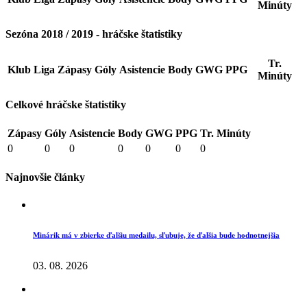
Minúty
Sezóna 2018 / 2019 - hráčske štatistiky
Tr.
Klub
Liga
Zápasy
Góly
Asistencie
Body
GWG
PPG
Minúty
Celkové hráčske štatistiky
Zápasy
Góly
Asistencie
Body
GWG
PPG
Tr. Minúty
0
0
0
0
0
0
0
Najnovšie články
Minárik má v zbierke ďalšiu medailu, sľubuje, že ďalšia bude hodnotnejšia
03. 08. 2026