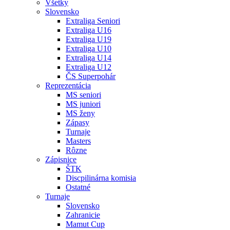
Všetky
Slovensko
Extraliga Seniori
Extraliga U16
Extraliga U19
Extraliga U10
Extraliga U14
Extraliga U12
ČS Superpohár
Reprezentácia
MS seniori
MS juniori
MS ženy
Zápasy
Turnaje
Masters
Rôzne
Zápisnice
ŠTK
Discpilinárna komisia
Ostatné
Turnaje
Slovensko
Zahranicie
Mamut Cup