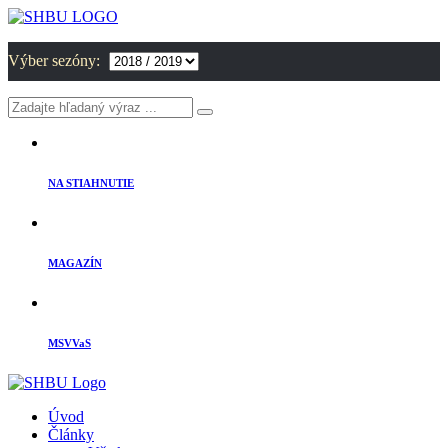
Výber sezóny:
NA STIAHNUTIE
MAGAZÍN
MSVVaS
Úvod
Články