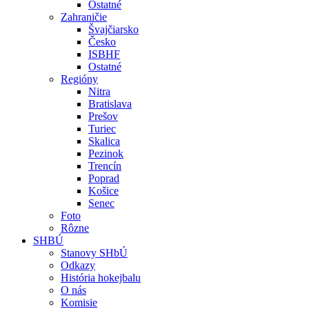
Ostatné
Zahraničie
Švajčiarsko
Česko
ISBHF
Ostatné
Regióny
Nitra
Bratislava
Prešov
Turiec
Skalica
Pezinok
Trencín
Poprad
Košice
Senec
Foto
Rôzne
SHBÚ
Stanovy SHbÚ
Odkazy
História hokejbalu
O nás
Komisie