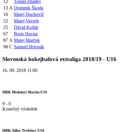
12
Tomáš Hladký
13
A
Dominik Škoda
16
Matej Duchovič
22
Matej Vavrek
25
Dávid Kollár
67
Boris Haviar
87
A
Matej Marček
98
C
Samuel Hrivnák
Slovenská hokejbalová extraliga 2018/19 - U16
16. 09. 2018 11:00
HBK Medokýš Martin U16
9
-
0
Konečný výsledok
HBK Adler Trebišov U16