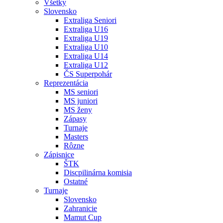
Všetky
Slovensko
Extraliga Seniori
Extraliga U16
Extraliga U19
Extraliga U10
Extraliga U14
Extraliga U12
ČS Superpohár
Reprezentácia
MS seniori
MS juniori
MS ženy
Zápasy
Turnaje
Masters
Rôzne
Zápisnice
ŠTK
Discpilinárna komisia
Ostatné
Turnaje
Slovensko
Zahranicie
Mamut Cup