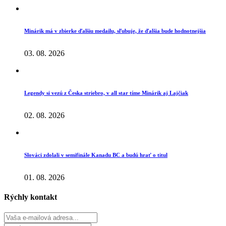
Minárik má v zbierke ďalšiu medailu, sľubuje, že ďalšia bude hodnotnejšia
03. 08. 2026
Legendy si vezú z Česka striebro, v all star tíme Minárik aj Lajčiak
02. 08. 2026
Slováci zdolali v semifinále Kanadu BC a budú hrať o titul
01. 08. 2026
Rýchly kontakt