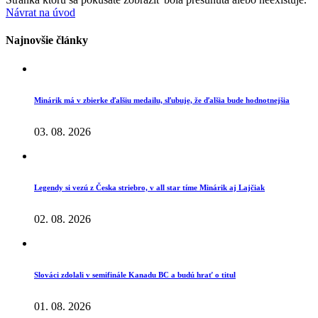
Návrat na úvod
Najnovšie články
Minárik má v zbierke ďalšiu medailu, sľubuje, že ďalšia bude hodnotnejšia
03. 08. 2026
Legendy si vezú z Česka striebro, v all star tíme Minárik aj Lajčiak
02. 08. 2026
Slováci zdolali v semifinále Kanadu BC a budú hrať o titul
01. 08. 2026