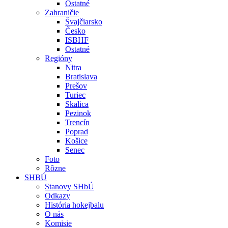
Ostatné
Zahraničie
Švajčiarsko
Česko
ISBHF
Ostatné
Regióny
Nitra
Bratislava
Prešov
Turiec
Skalica
Pezinok
Trencín
Poprad
Košice
Senec
Foto
Rôzne
SHBÚ
Stanovy SHbÚ
Odkazy
História hokejbalu
O nás
Komisie