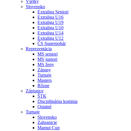
Všetky
Slovensko
Extraliga Seniori
Extraliga U16
Extraliga U19
Extraliga U10
Extraliga U14
Extraliga U12
ČS Superpohár
Reprezentácia
MS seniori
MS juniori
MS ženy
Zápasy
Turnaje
Masters
Rôzne
Zápisnice
ŠTK
Discpilinárna komisia
Ostatné
Turnaje
Slovensko
Zahranicie
Mamut Cup