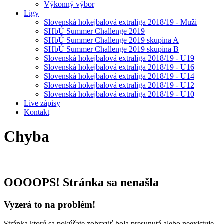
Výkonný výbor
Ligy
Slovenská hokejbalová extraliga 2018/19 - Muži
SHbÚ Summer Challenge 2019
SHbÚ Summer Challenge 2019 skupina A
SHbÚ Summer Challenge 2019 skupina B
Slovenská hokejbalová extraliga 2018/19 - U19
Slovenská hokejbalová extraliga 2018/19 - U16
Slovenská hokejbalová extraliga 2018/19 - U14
Slovenská hokejbalová extraliga 2018/19 - U12
Slovenská hokejbalová extraliga 2018/19 - U10
Live zápisy
Kontakt
Chyba
OOOOPS! Stránka sa nenašla
Vyzerá to na problém!
Stránka ktorú sa pokúšate zobraziť bola presunutá alebo neexistuje.