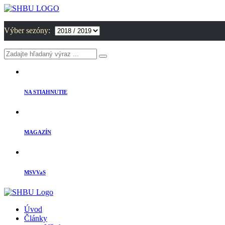
Výber sezóny:
NA STIAHNUTIE
MAGAZÍN
MSVVaS
Úvod
Články