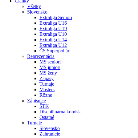
Články
Všetky
Slovensko
Extraliga Seniori
Extraliga U16
Extraliga U19
Extraliga U10
Extraliga U14
Extraliga U12
ČS Superpohár
Reprezentácia
MS seniori
MS juniori
MS ženy
Zápasy
Turnaje
Masters
Rôzne
Zápisnice
ŠTK
Discpilinárna komisia
Ostatné
Turnaje
Slovensko
Zahranicie