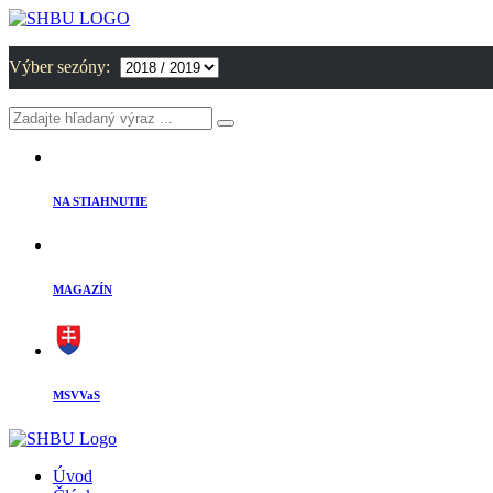
Výber sezóny:
NA STIAHNUTIE
MAGAZÍN
MSVVaS
Úvod