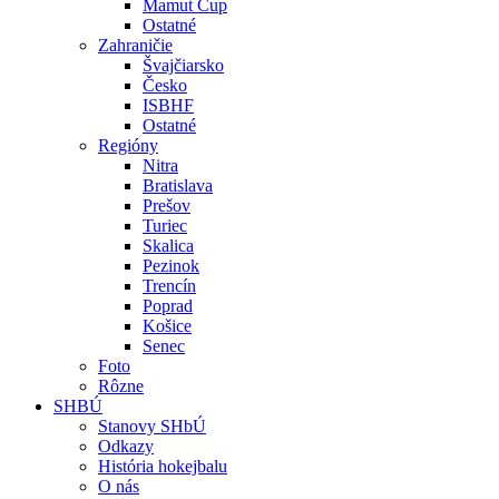
Mamut Cup
Ostatné
Zahraničie
Švajčiarsko
Česko
ISBHF
Ostatné
Regióny
Nitra
Bratislava
Prešov
Turiec
Skalica
Pezinok
Trencín
Poprad
Košice
Senec
Foto
Rôzne
SHBÚ
Stanovy SHbÚ
Odkazy
História hokejbalu
O nás