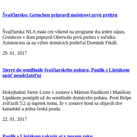
Švajčiarsko: Grenchen pripravil majstrovi prvú prehru
Švajčiarska NLA mala cez víkend na programe iba jeden zápas,
Grenhcen v ňom pripravil Oberwilu prvú prehru v ročníku.
Asistenciou sa na výhre domácich podieľal Dominik Frkáň.
29. 01. 2017
Sierre do semifinále švajčiarskeho pohára, Paulík s Liptákom
opäť neudržateľní
Hokejbalisti Sierre Lions v zostave s Máriom Paulíkom i Matúšom
Liptákom postúpili už do semifinále domáceho pohára. Proti Belpe
zvíťazili 5:2 aj napriek tomu, že v zostave hostí sa objavili dve
kanadské a jedna česká posila.
22. 01. 2017
Paulík s Liptákom valcujú aj v novom roku