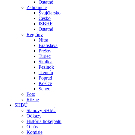
Ostatné
Zahraničie
Švajčiarsko
Česko
ISBHF
Ostatné
Regióny
Nitra
Bratislava
Prešov
Turiec
Skalica
Pezinok
Trencín
Poprad
Košice
Senec
Foto
Rôzne
SHBÚ
Stanovy SHbÚ
Odkazy
História hokejbalu
O nás
Komisie