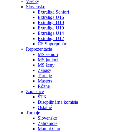
Všetky
Slovensko
Extraliga Seniori
Extraliga U16
Extraliga U19
Extraliga U10
Extraliga U14
Extraliga U12
ČS Superpohár
Reprezentácia
MS seniori
MS juniori
MS ženy
Zápasy
Turnaje
Masters
Rôzne
Zápisnice
ŠTK
Discpilinárna komisia
Ostatné
Turnaje
Slovensko
Zahranicie
Mamut Cup