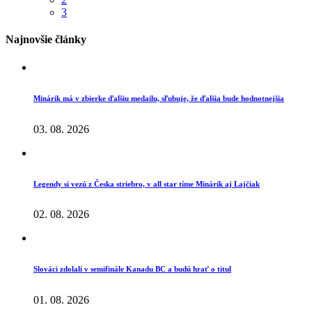
3
Najnovšie články
Minárik má v zbierke ďalšiu medailu, sľubuje, že ďalšia bude hodnotnejšia
03. 08. 2026
Legendy si vezú z Česka striebro, v all star tíme Minárik aj Lajčiak
02. 08. 2026
Slováci zdolali v semifinále Kanadu BC a budú hrať o titul
01. 08. 2026