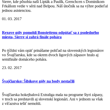
Sierre, kde pôsobia naši Lipták a Paulík, Grenchcen s Dominikom
Frkáňom vedie v sérii nad Belpou. Náš útočník sa na výhre podieľal
jednou asistenciou.
01. 03. 2017
Rexove góly pomohli Bonstettenu odpútať sa z psoledného
miesta, Sierre si zahrá finále pohára
Po týždni vám opäť prinášame pohľad na slovenských legionárov
vo Švajčiarsku, kde sa okrem dvoch ligových zápasov hralo aj
semifinále domáceho pohára.
23. 02. 2017
Švajčiarsko: Šibíkove góly na body nestačili
Švajčiarska hokejbalová Extraliga mala na programe štyri zápasy,
v troch sa predstavili aj slovenskí legionári. Ani v jednom sa však
z víťazstva tešiť nemohli.