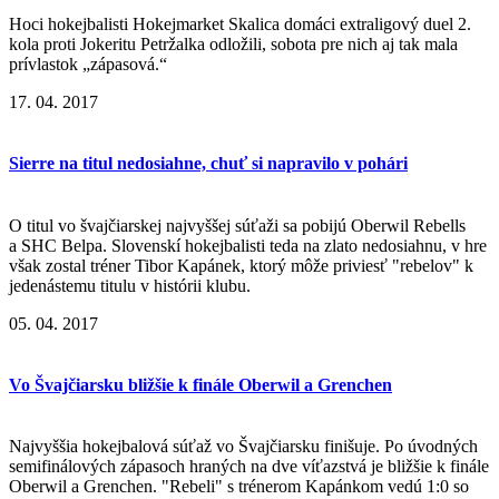
Hoci hokejbalisti Hokejmarket Skalica domáci extraligový duel 2.
kola proti Jokeritu Petržalka odložili, sobota pre nich aj tak mala
prívlastok „zápasová.“
17. 04. 2017
Sierre na titul nedosiahne, chuť si napravilo v pohári
O titul vo švajčiarskej najvyššej súťaži sa pobijú Oberwil Rebells
a SHC Belpa. Slovenskí hokejbalisti teda na zlato nedosiahnu, v hre
však zostal tréner Tibor Kapánek, ktorý môže priviesť "rebelov" k
jedenástemu titulu v histórii klubu.
05. 04. 2017
Vo Švajčiarsku bližšie k finále Oberwil a Grenchen
Najvyššia hokejbalová súťaž vo Švajčiarsku finišuje. Po úvodných
semifinálových zápasoch hraných na dve víťazstvá je bližšie k finále
Oberwil a Grenchen. "Rebeli" s trénerom Kapánkom vedú 1:0 so