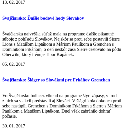
13. 02. 2017
Švajčiarsko: Ďalšie bodové hody Slovákov
Švajčiarska najvyššia súťaž mala na programe ďalšie pikantné
súboje z pohľadu Slovákov. Najskôr sa proti sebe postavili Sierre
Lions s Matúšom Liptákom a Máriom Paulíkom a Grenchen s
Dominikom Frkáňom, o deň neskôr zasa Sierre cestovalo na pôdu
Oberwilu, ktorý trénuje Tibor Kapánek.
05. 02. 2017
Švajčiarsko: Šláger so Slovákmi pre Frkáňov Grenchen
Vo Švajčiarsku boli cez víkend na programe štyri zápasy, v troch
z nich sa v akcii predstavili aj Slováci. V šlágri kola dokonca proti
sebe nastúpili Grenchen s Dominikom Frkáňom a Sierre s Máriom
Paulíkom a Matúšom Liptákom. Duel však zabránilo dohrať
počasie.
30. 01. 2017