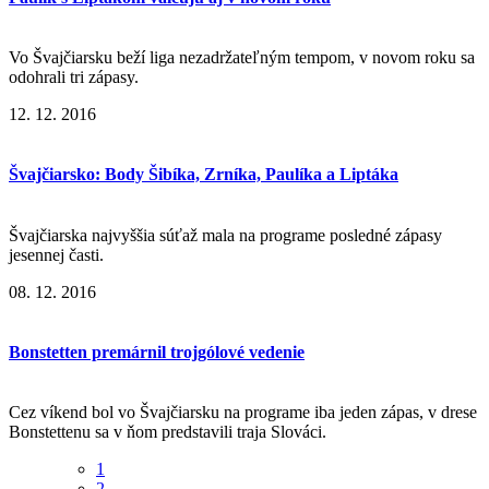
Vo Švajčiarsku beží liga nezadržateľným tempom, v novom roku sa
odohrali tri zápasy.
12. 12. 2016
Švajčiarsko: Body Šibíka, Zrníka, Paulíka a Liptáka
Švajčiarska najvyššia súťaž mala na programe posledné zápasy
jesennej časti.
08. 12. 2016
Bonstetten premárnil trojgólové vedenie
Cez víkend bol vo Švajčiarsku na programe iba jeden zápas, v drese
Bonstettenu sa v ňom predstavili traja Slováci.
1
2