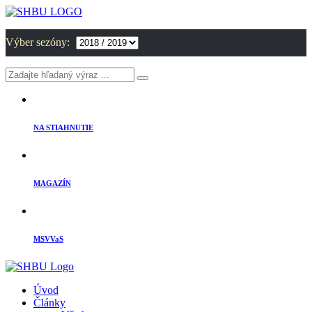
Výber sezóny:
NA STIAHNUTIE
MAGAZÍN
MSVVaS
Úvod
Články